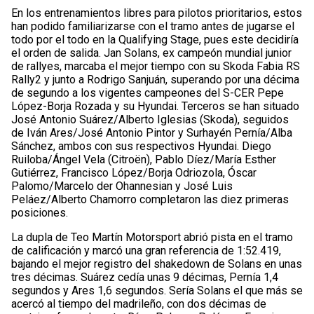
En los entrenamientos libres para pilotos prioritarios, estos
han podido familiarizarse con el tramo antes de jugarse el
todo por el todo en la Qualifying Stage, pues este decidiría
el orden de salida. Jan Solans, ex campeón mundial junior
de rallyes, marcaba el mejor tiempo con su Skoda Fabia RS
Rally2 y junto a Rodrigo Sanjuán, superando por una décima
de segundo a los vigentes campeones del S-CER Pepe
López-Borja Rozada y su Hyundai. Terceros se han situado
José Antonio Suárez/Alberto Iglesias (Skoda), seguidos
de Iván Ares/José Antonio Pintor y Surhayén Pernía/Alba
Sánchez, ambos con sus respectivos Hyundai. Diego
Ruiloba/Ángel Vela (Citroën), Pablo Díez/María Esther
Gutiérrez, Francisco López/Borja Odriozola, Óscar
Palomo/Marcelo der Ohannesian y José Luis
Peláez/Alberto Chamorro completaron las diez primeras
posiciones.
La dupla de Teo Martín Motorsport abrió pista en el tramo
de calificación y marcó una gran referencia de 1:52.419,
bajando el mejor registro del shakedown de Solans en unas
tres décimas. Suárez cedía unas 9 décimas, Pernía 1,4
segundos y Ares 1,6 segundos. Sería Solans el que más se
acercó al tiempo del madrileño, con dos décimas de