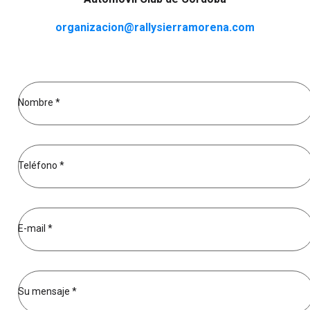
organizacion@rallysierramorena.com
Nombre *
Teléfono *
E-mail *
Su mensaje *