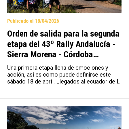
Córdoba CF.
Publicado el 18/04/2026
Orden de salida para la segunda
etapa del 43º Rally Andalucía -
Sierra Morena - Córdoba
Patrimonio de la Humanidad
Una primera etapa llena de emociones y
2026
acción, así es como puede definirse este
sábado 18 de abril. Llegados al ecuador de la
prueba, con 7 tramos de 13 finalizados, sólo
queda la etapa del domingo, compuesta por
otros 6 tramos.