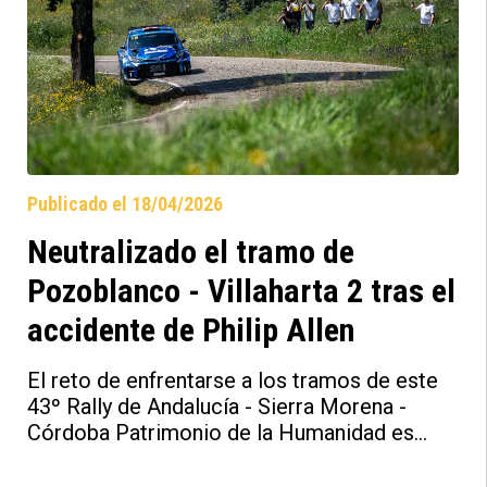
Supercampeonato de España de Rallyes (S-
CER) como en el Europeo de Rallies (ERC).
Publicado el 18/04/2026
Neutralizado el tramo de
Pozoblanco - Villaharta 2 tras el
accidente de Philip Allen
El reto de enfrentarse a los tramos de este
43º Rally de Andalucía - Sierra Morena -
Córdoba Patrimonio de la Humanidad es
mayúsculo, y más hacerlo al nivel que lo
hacen los pilotos Rally2 punteros. Un riesgo