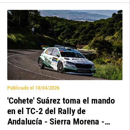
que conlleva a casos como el accidente de
Philip Allen/Craig Drew que ha provocado la
neutralización de la segunda pasada por
Pozoblanco - Villaharta.
Publicado el 18/04/2026
'Cohete' Suárez toma el mando
en el TC-2 del Rally de
Andalucía - Sierra Morena -