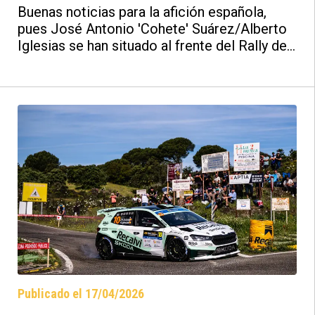
Córdoba Patrimonio de la
Buenas noticias para la afición española,
Humanidad 2026
pues José Antonio 'Cohete' Suárez/Alberto
Iglesias se han situado al frente del Rally de
Andalucía - Sierra Morena - Córdoba
Patrimonio de la Humanidad. No han tardado
ni un segundo, con un inicio increíble en
Obejo - Villanueva de Córdoba.
Publicado el 17/04/2026