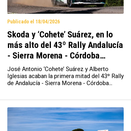
completando el podio Teemu Suninen/Antti
Haapala, también en un Skoda Fabia RS
Rally2.
Publicado el 18/04/2026
Skoda y ‘Cohete’ Suárez, en lo
más alto del 43º Rally Andalucía
- Sierra Morena - Córdoba
Patrimonio de la Humanidad
José Antonio ‘Cohete’ Suárez y Alberto
llegados a su ecuador
Iglesias acaban la primera mitad del 43º Rally
de Andalucía - Sierra Morena - Córdoba
Patrimonio de la Humanidad liderando la
prueba con el Skoda Fabia RS Rally2 de TRS
Racing Team y Recalvi. La dupla asturiana
mantiene una ventaja sustancias por delante
de sus rivales Iván Ares/Borja Rozada
(Toyota) y Álvaro Muñiz/Manuel Estévez