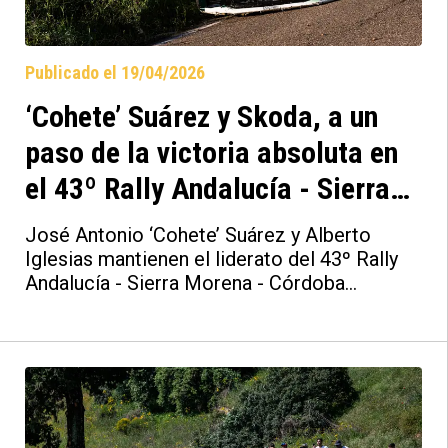
Publicado el 19/04/2026
‘Cohete’ Suárez y Skoda, a un
paso de la victoria absoluta en
el 43º Rally Andalucía - Sierra
Morena - Córdoba Patrimonio de
José Antonio ‘Cohete’ Suárez y Alberto
la Humanidad
Iglesias mantienen el liderato del 43º Rally
Andalucía - Sierra Morena - Córdoba
Patrimonio de la Humanidad a falta de los
tres últimos tramos. La dupla asturiana de
Skoda España, Recalvi y TRS Racing Team ha
aumentado distancias con respecto a sus
perseguidores, estando muy cerca de lograr
la victoria tanto en el apartado del