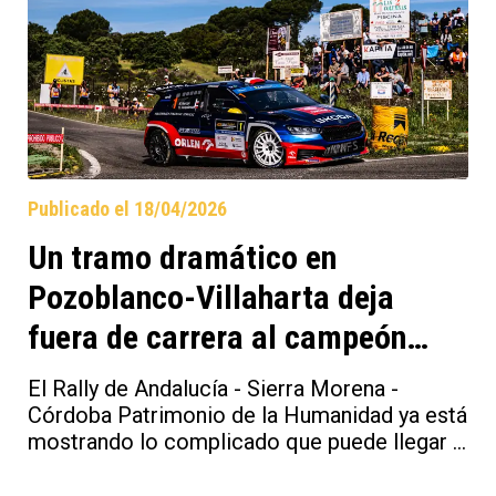
(Skoda).
Publicado el 18/04/2026
Un tramo dramático en
Pozoblanco-Villaharta deja
fuera de carrera al campeón
europeo Miko Marczyk
El Rally de Andalucía - Sierra Morena -
Córdoba Patrimonio de la Humanidad ya está
mostrando lo complicado que puede llegar a
ser. Quien ha comprobado la cara amarga de
las carreras ha sido nada menos que los