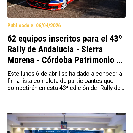
Publicado el 06/04/2026
62 equipos inscritos para el 43º
Rally de Andalucía - Sierra
Morena - Córdoba Patrimonio de
la Humanidad, la edición más
Este lunes 6 de abril se ha dado a conocer al
internacional en la historia de la
fin la lista completa de participantes que
competirán en esta 43ª edición del Rally de
prueba cordobesa
Andalucía - Sierra Morena - Córdoba
Patrimonio de la Humanidad. Veremos 62
participantes compitiendo en el apartado
principal de la prueba cordobesa, que abre el
calendario del Campeonato de Europa de
Rallies (FIA ERC) además de ser la segunda