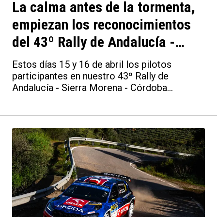
La calma antes de la tormenta,
empiezan los reconocimientos
del 43º Rally de Andalucía -
Sierra Morena - Córdoba
Estos días 15 y 16 de abril los pilotos
Patrimonio de la Humanidad
participantes en nuestro 43º Rally de
Andalucía - Sierra Morena - Córdoba
Patrimonio de la Humanidad se encuentran
ya en plena faena. Y lo hacen con algo tan
importante como son los reconocimientos,
donde realizan las anotaciones de los
tramos que recorrerán a máxima velocidad
durante los días de competición.