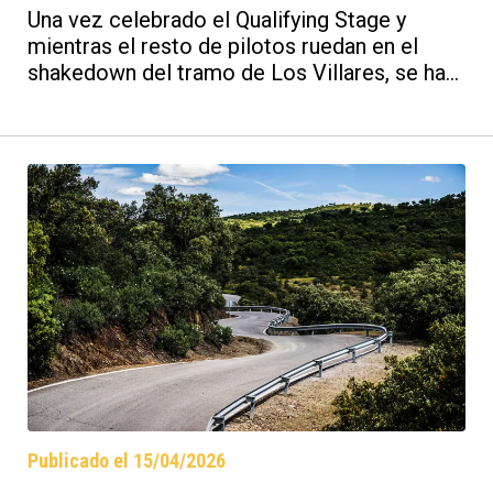
Patrimonio de la Humanidad
Una vez celebrado el Qualifying Stage y
2026
mientras el resto de pilotos ruedan en el
shakedown del tramo de Los Villares, se ha
decidido la posición de salida de cara a los
tramos del sábado. Un momento esencial de
cara a los resultados que veremos este fin
de semana en la 43ª edición del Rally de
Andalucía - Sierra Morena - Córdoba
Patrimonio de la Humanidad.
Publicado el 15/04/2026