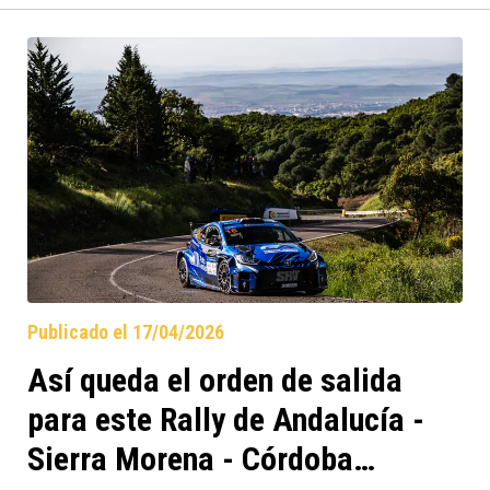
vigentes campeones europeos Miko
Marczyk/Szymon Gospodarczyk, quienes
han sufrido un accidente con su Skoda Fabia
RS Rally2.
Publicado el 17/04/2026
Así queda el orden de salida
para este Rally de Andalucía -
Sierra Morena - Córdoba