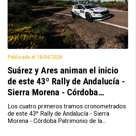
Publicado el 18/04/2026
Suárez y Ares animan el inicio
de este 43º Rally de Andalucía -
Sierra Morena - Córdoba
Patrimonio de la Humanidad
Los cuatro primeros tramos cronometrados
de este 43º Rally de Andalucía - Sierra
Morena - Córdoba Patrimonio de la
Humanidad han traído mucha emoción. José
Antonio Suárez/Alberto Iglesias lideran la