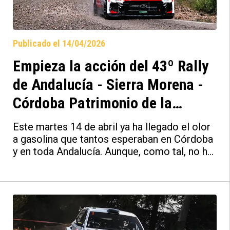
Suárez/Alberto Iglesias siendo los más
rápidos con su Skoda Fabia RS Rally2 con
los colores de Recalvi.
Publicado el 14/04/2026
Empieza la acción del 43º Rally
de Andalucía - Sierra Morena -
Córdoba Patrimonio de la
Humanidad, Ares y Toyota los
Este martes 14 de abril ya ha llegado el olor
más rápidos en el test de
a gasolina que tantos esperaban en Córdoba
y en toda Andalucía. Aunque, como tal, no ha
Montoro
comenzado el 43º Rally de Andalucía - Sierra
Morena - Córdoba Patrimonio de la
Humanidad, esta jornada ha tenido lugar el
Test Day, la primera toma de contacto para
muchos equipos del FIA ERC, en el que
supone el arranque de la temporada 2026 del