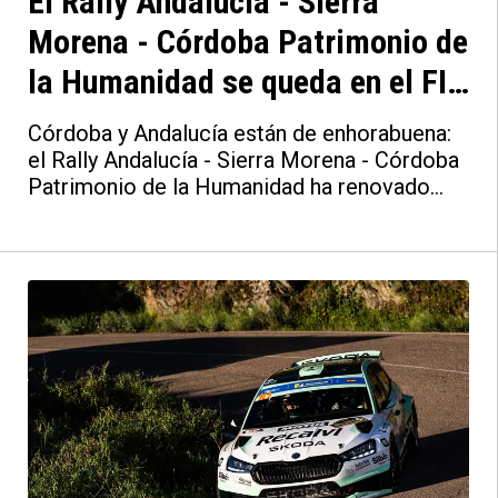
El Rally Andalucía - Sierra
Morena - Córdoba Patrimonio de
la Humanidad se queda en el FIA
ERC al menos hasta 2030
Córdoba y Andalucía están de enhorabuena:
el Rally Andalucía - Sierra Morena - Córdoba
Patrimonio de la Humanidad ha renovado
con WRC Promoter su acuerdo para
continuar dentro del Campeonato de Europa
de Rallies FIA (FIA ERC). De este modo, tras
el acuerdo inicial se celebrarán tres años
más, extendiendo su presencia hasta al
menos 2030.