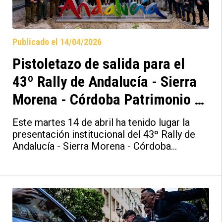
Publicado el 14/04/2026
Pistoletazo de salida para el
43º Rally de Andalucía - Sierra
Morena - Córdoba Patrimonio de
la Humanidad tras su
Este martes 14 de abril ha tenido lugar la
presentación institucional
presentación institucional del 43º Rally de
Andalucía - Sierra Morena - Córdoba
Patrimonio de la Humanidad, que por
segunda edición consecutiva abrirá el
calendario del Campeonato de Europa de
Rallies (FIA ERC) además de ser la segunda
prueba puntuable para el Supercampeonato
de España de Rallyes (S-CER). Un acto,