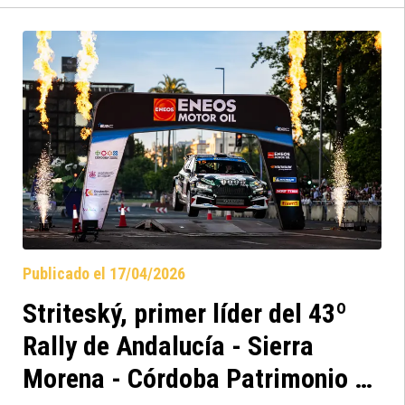
prueba con el Skoda Fabia RS Rally2 de
Recalvi ante toda la afición española,
seguidos de Iván Ares/Borja Rozada y
Giandomenico Basso/Lorenzo Granai.
Publicado el 17/04/2026
Striteský, primer líder del 43º
Rally de Andalucía - Sierra
Morena - Córdoba Patrimonio de