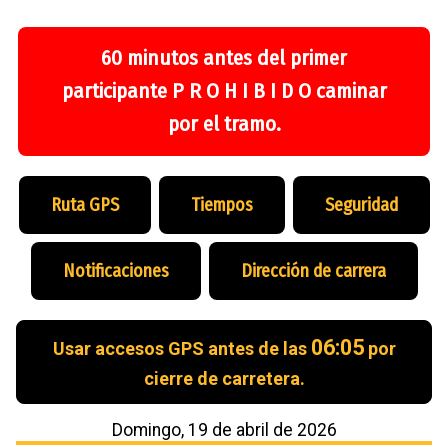
60 minutos antes del primer
participante P R O H I B I D O caminar
por el tramo.
Ruta GPS
Tiempos
Seguridad
Notificaciones
Dirección de carrera
06:05
Usar accesos GPS antes de las
por
cierre de carretera.
Domingo, 19 de abril de 2026