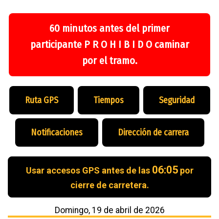
60 minutos antes del primer
participante P R O H I B I D O caminar
por el tramo.
Ruta GPS
Tiempos
Seguridad
Notificaciones
Dirección de carrera
06:05
Usar accesos GPS antes de las
por
cierre de carretera.
Domingo, 19 de abril de 2026