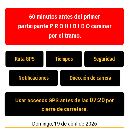
60 minutos antes del primer
participante P R O H I B I D O caminar
por el tramo.
Ruta GPS
Tiempos
Seguridad
Notificaciones
Dirección de carrera
07:20
Usar accesos GPS antes de las
por
cierre de carretera.
Domingo, 19 de abril de 2026