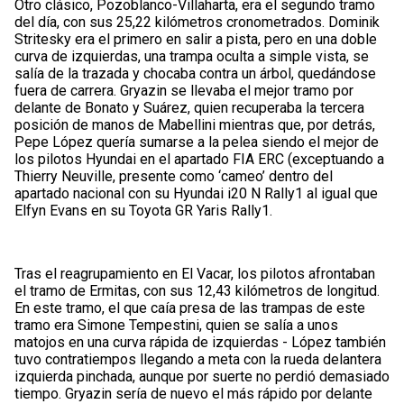
Otro clásico, Pozoblanco-Villaharta, era el segundo tramo
del día, con sus 25,22 kilómetros cronometrados. Dominik
Stritesky era el primero en salir a pista, pero en una doble
curva de izquierdas, una trampa oculta a simple vista, se
salía de la trazada y chocaba contra un árbol, quedándose
fuera de carrera. Gryazin se llevaba el mejor tramo por
delante de Bonato y Suárez, quien recuperaba la tercera
posición de manos de Mabellini mientras que, por detrás,
Pepe López quería sumarse a la pelea siendo el mejor de
los pilotos Hyundai en el apartado FIA ERC (exceptuando a
Thierry Neuville, presente como ‘cameo’ dentro del
apartado nacional con su Hyundai i20 N Rally1 al igual que
Elfyn Evans en su Toyota GR Yaris Rally1.
Tras el reagrupamiento en El Vacar, los pilotos afrontaban
el tramo de Ermitas, con sus 12,43 kilómetros de longitud.
En este tramo, el que caía presa de las trampas de este
tramo era Simone Tempestini, quien se salía a unos
matojos en una curva rápida de izquierdas - López también
tuvo contratiempos llegando a meta con la rueda delantera
izquierda pinchada, aunque por suerte no perdió demasiado
tiempo. Gryazin sería de nuevo el más rápido por delante