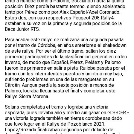
tanto a Ruiloba como a Palomo, escalando hasta la quinta
posición. Díez perdía bastante terreno, siendo adelantado
tanto por Pérez como por Alex Español/Axel Coronado.
Estos dos, con sus respectivos Peugeot 208 Rally4,
estaban a su vez en la primera y segunda posición de la
Beca Junior RTS.
Para acabar este rallye se realizaría una segunda pasada
por el tramo de Córdoba, en años anteriores el shakedown
de este rallye. Por ser el último tramo, salían los diez
primeros participantes de la clasificación general en orden
inverso, de modo que Español, Pérez, Peláez y Palomo
fueron los primeros en salir a pista. Ruiloba pasaba por el
tramo con los intermitentes puestos y un ritmo muy bajo,
sufriendo problemas en una de las manguetas en su
Citroën. Aunque perdía la sexta posición a manos de
Palomo, lograba llegar hasta el final y completar este
Rallye Sierra Morena.
Solans completaba el tramo y lograba una victoria
esperada, pues llevaba año y medio sin ganar en el S-CER -
una victoria lograda también en tierras cordobesas dado
que tuvo lugar en el Rallye de Pozoblanco 2021.
López/Rozada finalizaban segundos por delante de