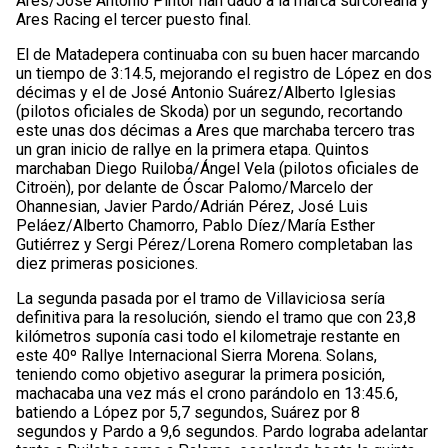
Ares/José Antonio Pintor han dado a la marca surcoreana y
Ares Racing el tercer puesto final.
El de Matadepera continuaba con su buen hacer marcando
un tiempo de 3:14.5, mejorando el registro de López en dos
décimas y el de José Antonio Suárez/Alberto Iglesias
(pilotos oficiales de Skoda) por un segundo, recortando
este unas dos décimas a Ares que marchaba tercero tras
un gran inicio de rallye en la primera etapa. Quintos
marchaban Diego Ruiloba/Ángel Vela (pilotos oficiales de
Citroën), por delante de Óscar Palomo/Marcelo der
Ohannesian, Javier Pardo/Adrián Pérez, José Luis
Peláez/Alberto Chamorro, Pablo Díez/María Esther
Gutiérrez y Sergi Pérez/Lorena Romero completaban las
diez primeras posiciones.
La segunda pasada por el tramo de Villaviciosa sería
definitiva para la resolución, siendo el tramo que con 23,8
kilómetros suponía casi todo el kilometraje restante en
este 40º Rallye Internacional Sierra Morena. Solans,
teniendo como objetivo asegurar la primera posición,
machacaba una vez más el crono parándolo en 13:45.6,
batiendo a López por 5,7 segundos, Suárez por 8
segundos y Pardo a 9,6 segundos. Pardo lograba adelantar