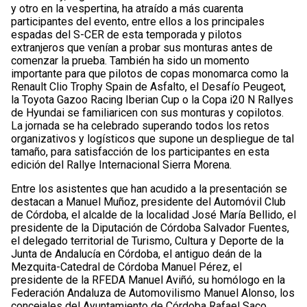
y otro en la vespertina, ha atraído a más cuarenta
participantes del evento, entre ellos a los principales
espadas del S-CER de esta temporada y pilotos
extranjeros que venían a probar sus monturas antes de
comenzar la prueba. También ha sido un momento
importante para que pilotos de copas monomarca como la
Renault Clio Trophy Spain de Asfalto, el Desafío Peugeot,
la Toyota Gazoo Racing Iberian Cup o la Copa i20 N Rallyes
de Hyundai se familiaricen con sus monturas y copilotos.
La jornada se ha celebrado superando todos los retos
organizativos y logísticos que supone un despliegue de tal
tamaño, para satisfacción de los participantes en esta
edición del Rallye Internacional Sierra Morena.
Entre los asistentes que han acudido a la presentación se
destacan a Manuel Muñoz, presidente del Automóvil Club
de Córdoba, el alcalde de la localidad José María Bellido, el
presidente de la Diputación de Córdoba Salvador Fuentes,
el delegado territorial de Turismo, Cultura y Deporte de la
Junta de Andalucía en Córdoba, el antiguo deán de la
Mezquita-Catedral de Córdoba Manuel Pérez, el
presidente de la RFEDA Manuel Aviñó, su homólogo en la
Federación Andaluza de Automovilismo Manuel Alonso, los
concejales del Ayuntamiento de Córdoba Rafael Saco,