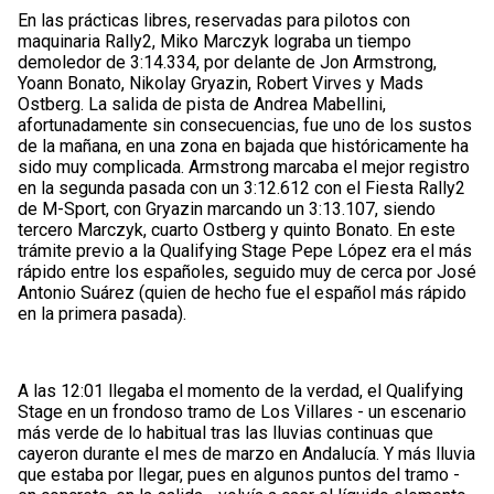
En las prácticas libres, reservadas para pilotos con
maquinaria Rally2, Miko Marczyk lograba un tiempo
demoledor de 3:14.334, por delante de Jon Armstrong,
Yoann Bonato, Nikolay Gryazin, Robert Virves y Mads
Ostberg. La salida de pista de Andrea Mabellini,
afortunadamente sin consecuencias, fue uno de los sustos
de la mañana, en una zona en bajada que históricamente ha
sido muy complicada. Armstrong marcaba el mejor registro
en la segunda pasada con un 3:12.612 con el Fiesta Rally2
de M-Sport, con Gryazin marcando un 3:13.107, siendo
tercero Marczyk, cuarto Ostberg y quinto Bonato. En este
trámite previo a la Qualifying Stage Pepe López era el más
rápido entre los españoles, seguido muy de cerca por José
Antonio Suárez (quien de hecho fue el español más rápido
en la primera pasada).
A las 12:01 llegaba el momento de la verdad, el Qualifying
Stage en un frondoso tramo de Los Villares - un escenario
más verde de lo habitual tras las lluvias continuas que
cayeron durante el mes de marzo en Andalucía. Y más lluvia
que estaba por llegar, pues en algunos puntos del tramo -