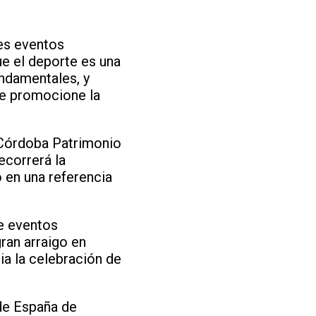
tes eventos
e el deporte es una
undamentales, y
ue promocione la
- Córdoba Patrimonio
ecorrerá la
o en una referencia
de eventos
ran arraigo en
ia la celebración de
de España de